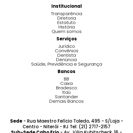
Institucional
Transparência
Diretoria
Estatuto
História
Quem somos
Serviços
Jurídico
Convênios
Dentista
Denúncia
Saúde, Previdência e Segurança
Bancos
BB
Caixa
Bradesco
Itaú
Santander
Demais Bancos
Sede
- Rua Maestro Felício Toledo, 495 - S/Loja -
Centro - Niterói - RJ Tel: (21) 2717-2157
Sub-Sede Cabo Frio
- Av. Júlia Kubitscheck, 16 -