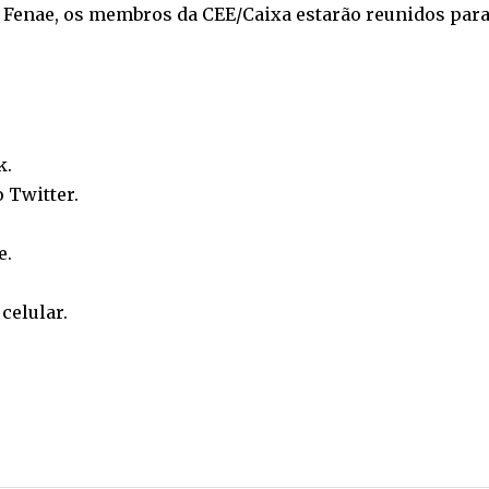
 da Fenae, os membros da CEE/Caixa estarão reunidos pa
k
.
o
Twitter
.
e
.
o
celular
.