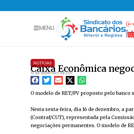
MENU
NOTÍCIAS
Caixa Econômica negoci
13 de dezembro de 2011
O modelo de RET/PV proposto pelo banco s
Nesta sexta-feira, dia 16 de dezembro, a p
(Contraf/CUT), representada pela Comissã
negociações permanentes. O modelo de RET