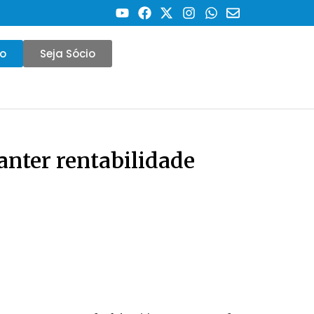
co
Seja Sócio
anter rentabilidade