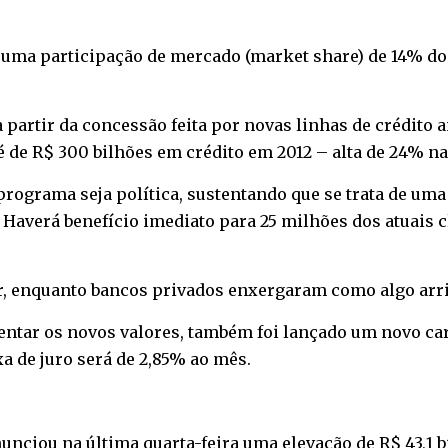
 uma participação de mercado (market share) de 14% do c
 partir da concessão feita por novas linhas de crédito 
o é de R$ 300 bilhões em crédito em 2012 – alta de 24% 
programa seja política, sustentando que se trata de um
averá benefício imediato para 25 milhões dos atuais cl
, enquanto bancos privados enxergaram como algo arri
entar os novos valores, também foi lançado um novo car
xa de juro será de 2,85% ao mês.
nunciou na última quarta-feira uma elevação de R$ 43,1 b