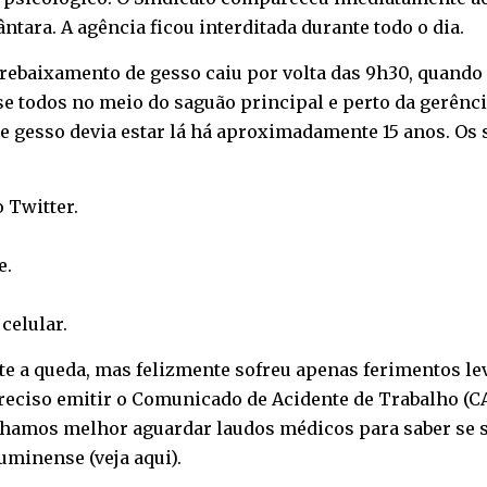
ântara. A agência ficou interditada durante todo o dia.
rebaixamento de gesso caiu por volta das 9h30, quando 
e todos no meio do saguão principal e perto da gerênci
e gesso devia estar lá há aproximadamente 15 anos. Os s
o
Twitter
.
e
.
o
celular
.
te a queda, mas felizmente sofreu apenas ferimentos leve
 preciso emitir o Comunicado de Acidente de Trabalho (
chamos melhor aguardar laudos médicos para saber se se
Fluminense (
veja aqui
).