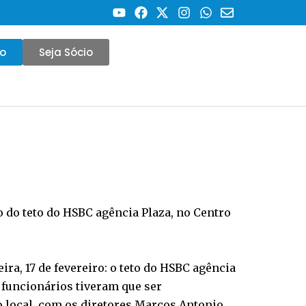
co
Seja Sócio
 do teto do HSBC agência Plaza, no Centro
ra, 17 de fevereiro: o teto do HSBC agência
 funcionários tiveram que ser
local, com os diretores Marcos Antonio,