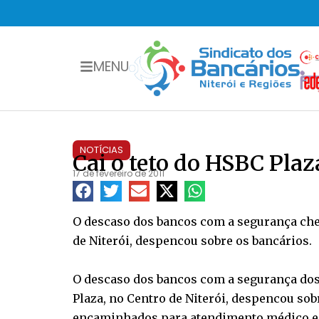
MENU
NOTÍCIAS
Cai o teto do HSBC Plaz
17 de fevereiro de 2011
O descaso dos bancos com a segurança cheg
de Niterói, despencou sobre os bancários.
O descaso dos bancos com a segurança dos b
Plaza, no Centro de Niterói, despencou so
encaminhados para atendimento médico e p