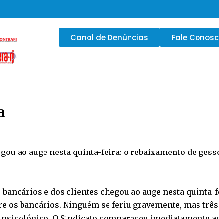
Canal de Denúncias
Fale Conos
a
ou ao auge nesta quinta-feira: o rebaixamento de gesso
ancários e dos clientes chegou ao auge nesta quinta-fei
bre os bancários. Ninguém se feriu gravemente, mas três
sicológico. O Sindicato compareceu imediatamente ao 