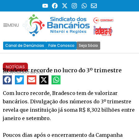
MENU
Canal de Denúncias
Fale Conosco
Seja Sócio
NOTÍCIAS
Bradesco: recorde no lucro do 3º trimestre
28 de outubro de 2011
Com lucro recorde, Bradesco tem de valorizar
bancários. Divulgação dos números do 3º trimestre
revela que instituição já soma R$ 8,302 bilhões entre
janeiro e setembro.
Poucos dias após o encerramento da Campanha