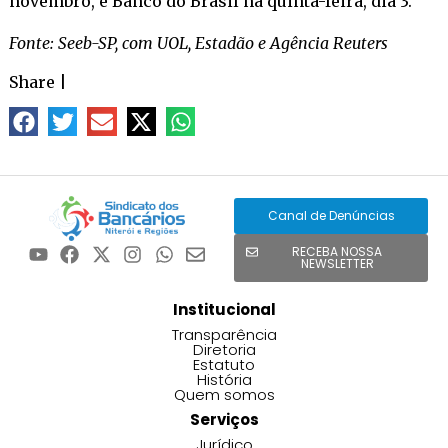
novembro, e Banco do Brasil na quinta-feira, dia 3.
Fonte: Seeb-SP, com UOL, Estadão e Agência Reuters
Share
|
Canal de Denúncias
RECEBA NOSSA
NEWSLETTER
Institucional
Transparência
Diretoria
Estatuto
História
Quem somos
Serviços
Jurídico