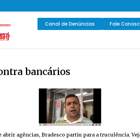
Canal de Denúncias
Fale Conos
ontra bancários
e abrir agências, Bradesco partiu para a truculência. Vej