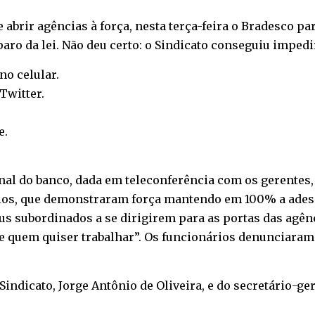
e abrir agências à força, nesta terça-feira o Bradesco p
aro da lei. Não deu certo: o Sindicato conseguiu impe
 no
celular
.
Twitter
.
e
.
al do banco, dada em teleconferência com os gerentes, e
cários, que demonstraram força mantendo em 100% a adesã
s subordinados a se dirigirem para as portas das agên
ir de quem quiser trabalhar”. Os funcionários denunciar
indicato, Jorge Antônio de Oliveira, e do secretário-ger