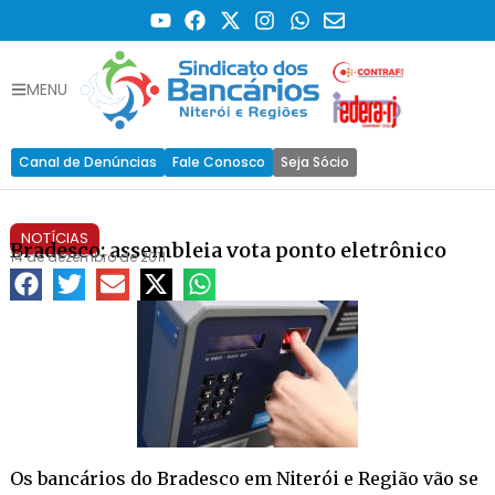
MENU
Canal de Denúncias
Fale Conosco
Seja Sócio
NOTÍCIAS
Bradesco: assembleia vota ponto eletrônico
14 de dezembro de 2011
Os bancários do Bradesco em Niterói e Região vão se