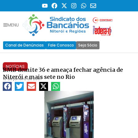
MENU
Canal de Denúncias
Fale Conosco
Seja Sócio
NOTÍCIAS
BMB demite 36 e ameaça fechar agência de
Niterói e mais sete no Rio
16 de janeiro de 2007