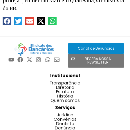
proteja!”, comentou Marcelo Quaresma, sindicalista
do BB.
Canal de Denúncias
RECEBA NOSSA
NEWSLETTER
Institucional
Transparência
Diretoria
Estatuto
História
Quem somos
Serviços
Jurídico
Convênios
Dentista
Denúncia