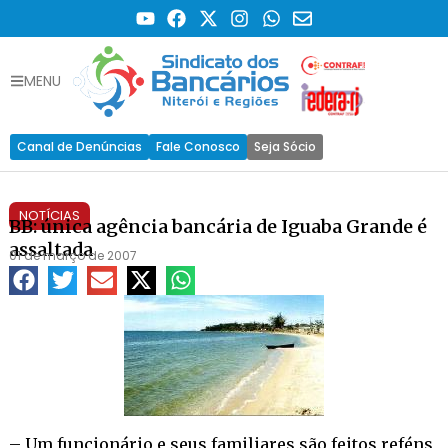
MENU
Canal de Denúncias
Fale Conosco
Seja Sócio
NOTÍCIAS
BB: única agência bancária de Iguaba Grande é
assaltada
01 de março de 2007
– Um funcionário e seus familiares são feitos reféns