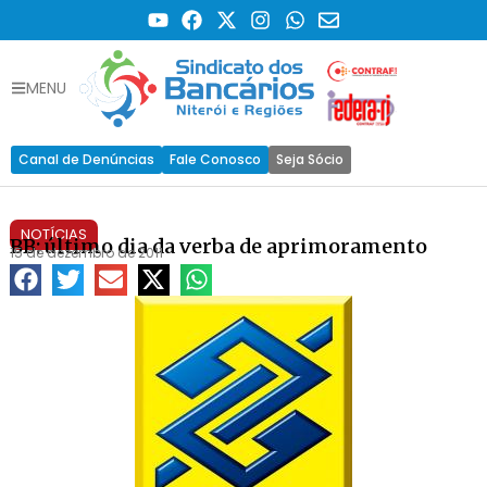
MENU
Canal de Denúncias
Fale Conosco
Seja Sócio
NOTÍCIAS
BB: último dia da verba de aprimoramento
15 de dezembro de 2011