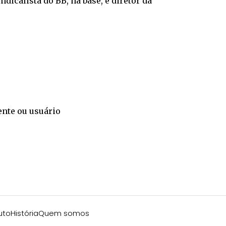
icalista do BB, na base, e diretor da
ente ou usuário
uto
História
Quem somos