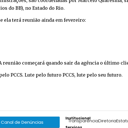
inistrações, são coordenadas por Marcelo Quaresma, sind
os do BB), no Estado do Rio.
se ela terá reunião ainda em fevereiro:
 A reunião começará quando sair da agência o último cli
 pelo PCCS. Lute pelo futuro PCCS, lute pelo seu futuro.
Institucional
Transparência
Diretoria
Estat
Canal de Denúncias
Serviços