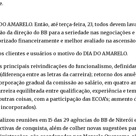
e
.
 DO AMARELO. Então, até terça-feira, 23, todos devem la
o da direção do BB para a seriedade nas negociações e 
orizado financeiramente e melhor avaliado na ascensão 
s clientes e usuários o motivo do DIA DO AMARELO.
s principais reivindicações do funcionalismo, definida
(diferença entre as letras da carreira); retorno dos anu
ncorporação gradual da comissão ao salário, em quatro an
arreira equilibrada entre qualificação, experiência e te
utras coisas, com a participação das ECOA’s; aumento d
 incorporados).
realizou reuniões em 15 das 29 agências do BB de Niterói
tivas de conquista, além de colher novas sugestões par