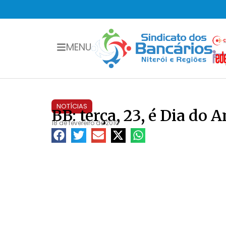
MENU
NOTÍCIAS
BB: terça, 23, é Dia do
18 de fevereiro de 2010