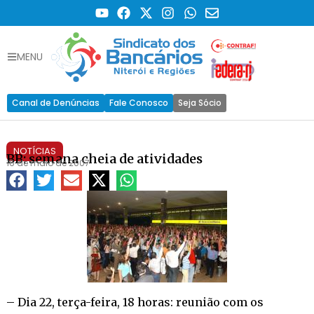
MENU
Canal de Denúncias
Fale Conosco
Seja Sócio
NOTÍCIAS
BB: semana cheia de atividades
16 de maio de 2007
– Dia 22, terça-feira, 18 horas: reunião com os