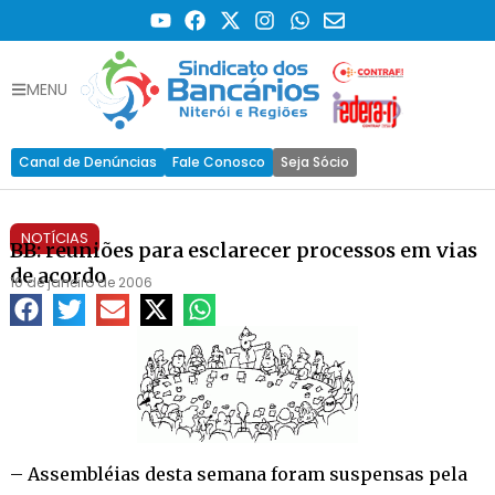
MENU
Canal de Denúncias
Fale Conosco
Seja Sócio
NOTÍCIAS
BB: reuniões para esclarecer processos em vias
de acordo
10 de janeiro de 2006
– Assembléias desta semana foram suspensas pela