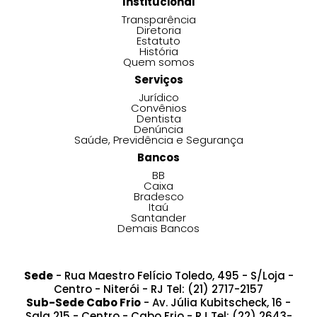
Institucional
Transparência
Diretoria
Estatuto
História
Quem somos
Serviços
Jurídico
Convênios
Dentista
Denúncia
Saúde, Previdência e Segurança
Bancos
BB
Caixa
Bradesco
Itaú
Santander
Demais Bancos
Sede
- Rua Maestro Felício Toledo, 495 - S/Loja -
Centro - Niterói - RJ Tel: (21) 2717-2157
Sub-Sede Cabo Frio
- Av. Júlia Kubitscheck, 16 -
Sala 215 - Centro - Cabo Frio - RJ Tel: (22) 2643-