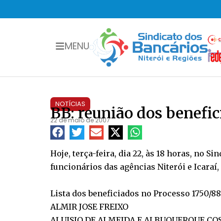
MENU
NOTÍCIAS
BB: reunião dos benefi
22 de maio de 2007
Hoje, terça-feira, dia 22, às 18 horas, no S
funcionários das agências Niterói e Icaraí,
Lista dos beneficiados no Processo 1750/88
ALMIR JOSE FREIXO
ALUISIO DE ALMEIDA E ALBUQUERQUE CO