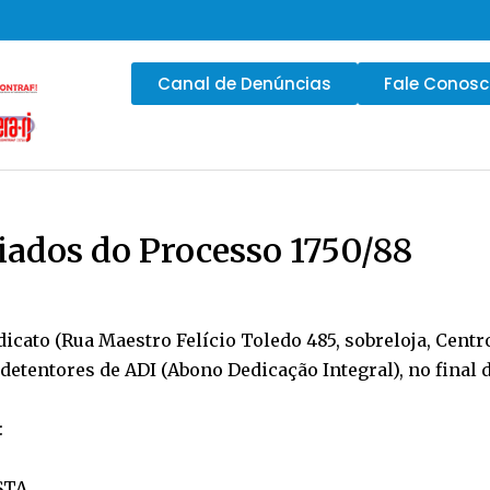
Canal de Denúncias
Fale Conos
ciados do Processo 1750/88
indicato (Rua Maestro Felício Toledo 485, sobreloja, Centro
 detentores de ADI (Abono Dedicação Integral), no final 
:
STA