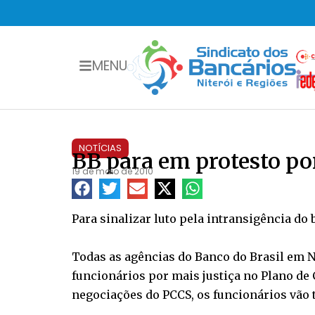
MENU
NOTÍCIAS
BB para em protesto por
19 de maio de 2010
Para sinalizar luto pela intransigência do
Todas as agências do Banco do Brasil em Ni
funcionários por mais justiça no Plano de C
negociações do PCCS, os funcionários vão t