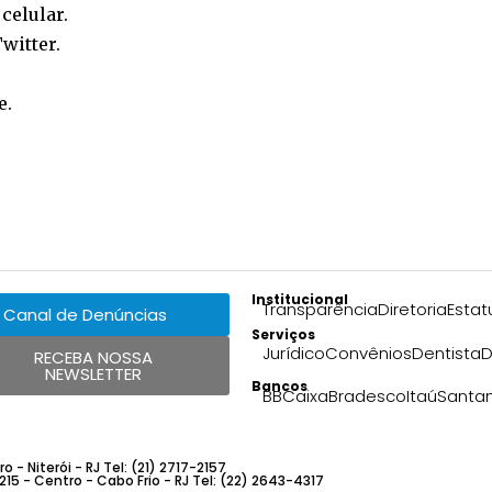
o
celular
.
witter
.
e
.
Institucional
Transparência
Diretoria
Estat
Canal de Denúncias
Serviços
Jurídico
Convênios
Dentista
D
RECEBA NOSSA
NEWSLETTER
Bancos
BB
Caixa
Bradesco
Itaú
Santa
 - Niterói - RJ Tel: (21) 2717-2157
 215 - Centro - Cabo Frio - RJ Tel: (22) 2643-4317