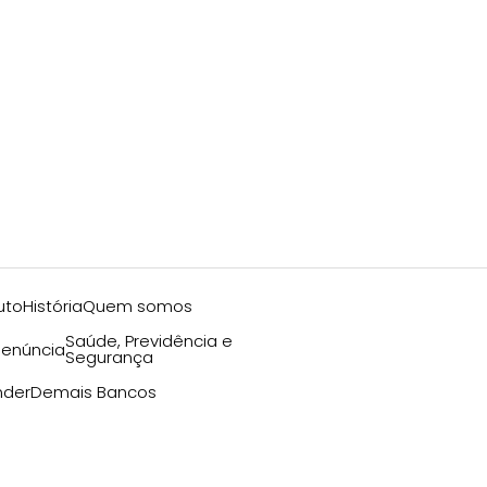
uto
História
Quem somos
Saúde, Previdência e
enúncia
Segurança
nder
Demais Bancos