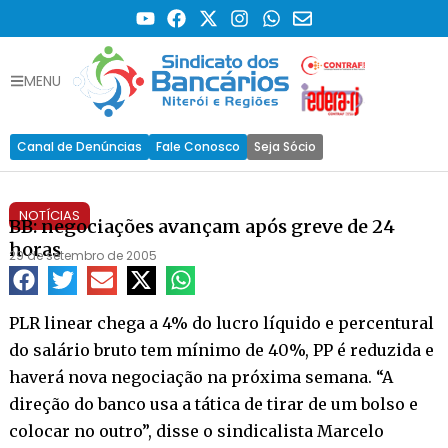
MENU
Canal de Denúncias
Fale Conosco
Seja Sócio
NOTÍCIAS
BB: negociações avançam após greve de 24
horas
29 de setembro de 2005
PLR linear chega a 4% do lucro líquido e percentural
do salário bruto tem mínimo de 40%, PP é reduzida e
haverá nova negociação na próxima semana. “A
direção do banco usa a tática de tirar de um bolso e
colocar no outro”, disse o sindicalista Marcelo