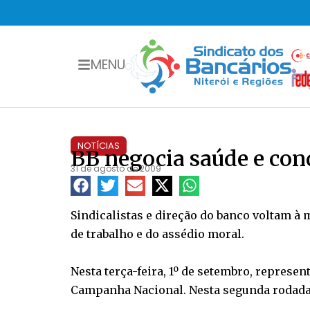
MENU
NOTÍCIAS
BB negocia saúde e con
31 de agosto de 2009
Sindicalistas e direção do banco voltam à 
de trabalho e do assédio moral.
Nesta terça-feira, 1º de setembro, represe
Campanha Nacional. Nesta segunda rodada d