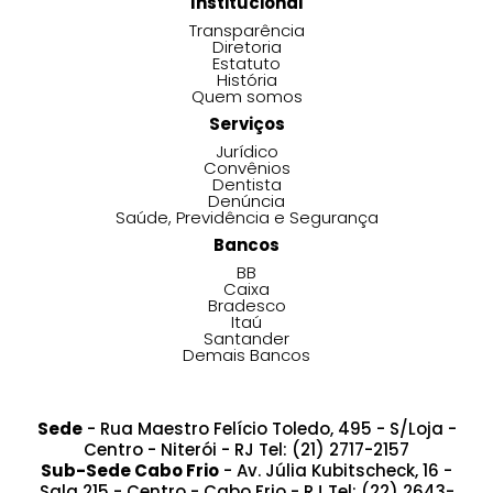
Institucional
Transparência
Diretoria
Estatuto
História
Quem somos
Serviços
Jurídico
Convênios
Dentista
Denúncia
Saúde, Previdência e Segurança
Bancos
BB
Caixa
Bradesco
Itaú
Santander
Demais Bancos
Sede
- Rua Maestro Felício Toledo, 495 - S/Loja -
Centro - Niterói - RJ Tel: (21) 2717-2157
Sub-Sede Cabo Frio
- Av. Júlia Kubitscheck, 16 -
Sala 215 - Centro - Cabo Frio - RJ Tel: (22) 2643-