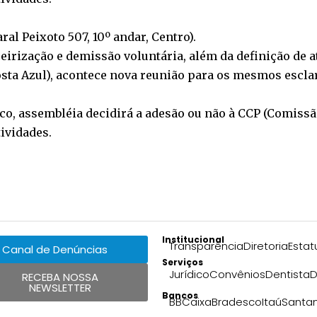
al Peixoto 507, 10º andar, Centro).
ceirização e demissão voluntária, além da definição de a
 Costa Azul), acontece nova reunião para os mesmos escl
sco, assembléia decidirá a adesão ou não à CCP (Comissã
tividades.
Institucional
Transparência
Diretoria
Estat
Canal de Denúncias
Serviços
Jurídico
Convênios
Dentista
D
RECEBA NOSSA
NEWSLETTER
Bancos
BB
Caixa
Bradesco
Itaú
Santa