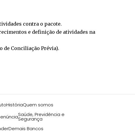
tividades contra o pacote.
arecimentos e definição de atividades na
o de Conciliação Prévia).
uto
História
Quem somos
Saúde, Previdência e
enúncia
Segurança
nder
Demais Bancos