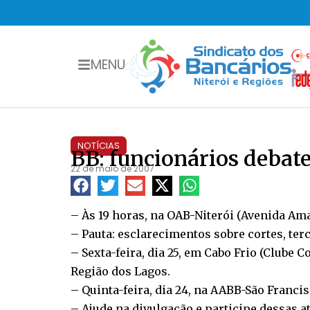
MENU
NOTÍCIAS
BB: funcionários debate
22 de maio de 2007
– Às 19 horas, na OAB-Niterói (Avenida Amar
– Pauta: esclarecimentos sobre cortes, ter
– Sexta-feira, dia 25, em Cabo Frio (Clube
Região dos Lagos.
– Quinta-feira, dia 24, na AABB-São Franci
– Ajude na divulgação e participe dessas a