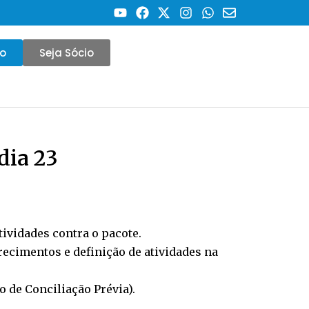
co
Seja Sócio
dia 23
tividades contra o pacote.
arecimentos e definição de atividades na
o de Conciliação Prévia).