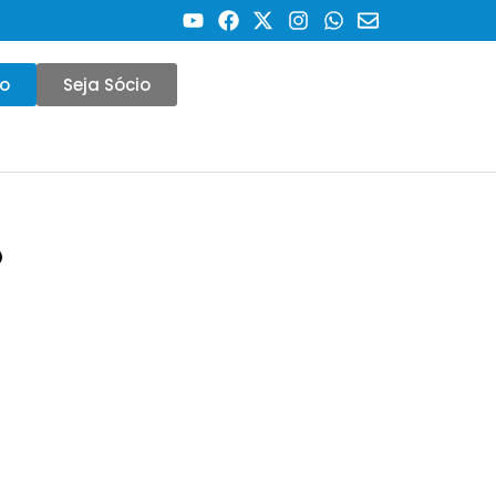
co
Seja Sócio
6