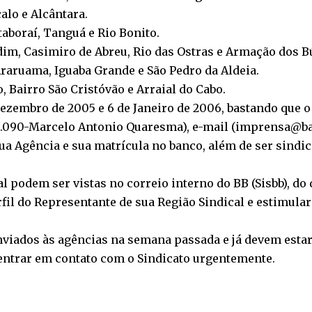
alo e Alcântara.
Itaboraí, Tanguá e Rio Bonito.
ardim, Casimiro de Abreu, Rio das Ostras e Armação dos B
 Araruama, Iguaba Grande e São Pedro da Aldeia.
o, Bairro São Cristóvão e Arraial do Cabo.
Dezembro de 2005 e 6 de Janeiro de 2006, bastando que o
5.090-Marcelo Antonio Quaresma), e-mail (imprensa@banca
a Agência e sua matrícula no banco, além de ser sindical
 podem ser vistas no correio interno do BB (Sisbb), do d
il do Representante de sua Região Sindical e estimular
nviados às agências na semana passada e já devem estar
entrar em contato com o Sindicato urgentemente.