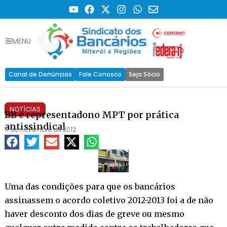
MENU
Canal de Denúncias
Fale Conosco
Seja Sócio
NOTÍCIAS
BB é representadono MPT por prática
antissindical
11 de novembro de 2012
Uma das condições para que os bancários
assinassem o acordo coletivo 2012-2013 foi a de não
haver desconto dos dias de greve ou mesmo