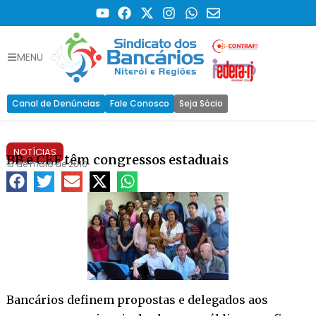
MENU
Canal de Denúncias
Fale Conosco
Seja Sócio
NOTÍCIAS
BB e CEF têm congressos estaduais
13 de maio de 2010
Bancários definem propostas e delegados aos