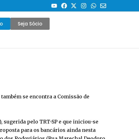
co
Seja Sócio
e também se encontra a Comissão de
 sugerida pelo TRT-SP e que iniciou-se
proposta para os bancários ainda nesta
ato dos Rodoviários (Rua Marechal Deodoro