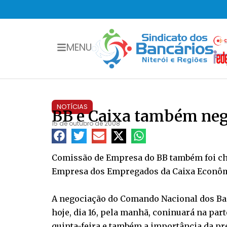
MENU
NOTÍCIAS
BB e Caixa também ne
15 de outubro de 2008
Comissão de Empresa do BB também foi ch
Empresa dos Empregados da Caixa Econôm
A negociação do Comando Nacional dos Ban
hoje, dia 16, pela manhã, coninuará na par
quinta-feira e também a importância da pr