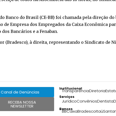
 Banco do Brasil (CE-BB) foi chamada pela direção do 
ão de Empresa dos Empregados da Caixa Econômica para
 dos Bancários e a Fenaban.
or (Bradesco), à direita, representando o Sindicato de N
Institucional
Transparência
Diretoria
Estat
Canal de Denúncias
Serviços
Jurídico
Convênios
Dentista
D
RECEBA NOSSA
NEWSLETTER
Bancos
BB
Caixa
Bradesco
Itaú
Santa