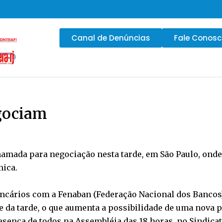
Canal de Denúncias
Fale Conos
gociam
amada para negociação nesta tarde, em São Paulo, ond
ica.
cários com a Fenaban (Federação Nacional dos Bancos),
te da tarde, o que aumenta a possibilidade de uma nova 
esença de todos na Assembléia das 18 horas, no Sindic