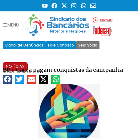
MENU
Canal de Denúncias
Fale Conosco
Seja Sócio
NOTÍCIAS
BB e Caixa pagam conquistas da campanha
31 de outubro de 2011