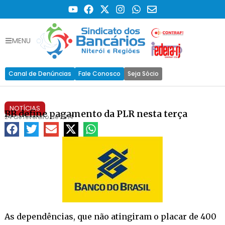
MENU
Canal de Denúncias
Fale Conosco
Seja Sócio
NOTÍCIAS
BB define pagamento da PLR nesta terça
24 de fevereiro de 2014
As dependências, que não atingiram o placar de 400