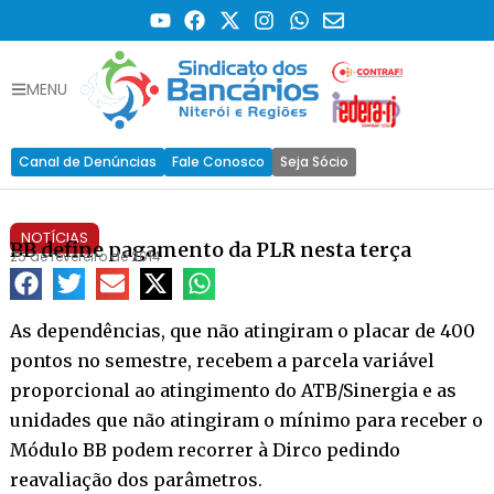
MENU
Canal de Denúncias
Fale Conosco
Seja Sócio
NOTÍCIAS
BB define pagamento da PLR nesta terça
25 de fevereiro de 2014
As dependências, que não atingiram o placar de 400
pontos no semestre, recebem a parcela variável
proporcional ao atingimento do ATB/Sinergia e as
unidades que não atingiram o mínimo para receber o
Módulo BB podem recorrer à Dirco pedindo
reavaliação dos parâmetros.