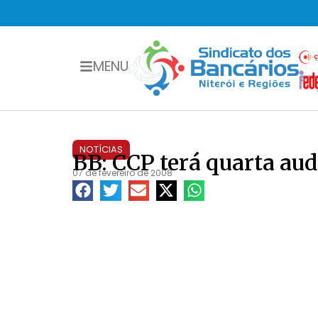
MENU
NOTÍCIAS
BB: CCP terá quarta aud
07 de fevereiro de 2008