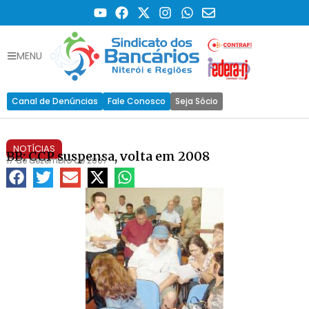
MENU
Canal de Denúncias
Fale Conosco
Seja Sócio
NOTÍCIAS
BB: CCP suspensa, volta em 2008
17 de dezembro de 2007