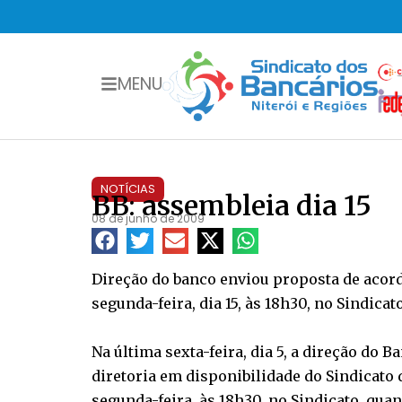
MENU
NOTÍCIAS
BB: assembleia dia 15
08 de junho de 2009
Direção do banco enviou proposta de acord
segunda-feira, dia 15, às 18h30, no Sindicato
Na última sexta-feira, dia 5, a direção do 
diretoria em disponibilidade do Sindicato
segunda-feira, às 18h30, no Sindicato, qua