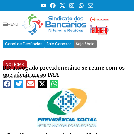
MENU
Canal de Denúncias
Fale Conosco
Seja Sócio
NOTÍCIAS
BB: advogado previdenciário se reune com os
que aderiram ao PAA
02 de setembro de 2007