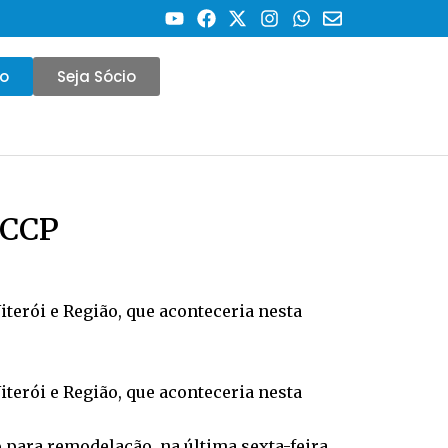
co
Seja Sócio
 CCP
iterói e Região, que aconteceria nesta
iterói e Região, que aconteceria nesta
 para remodelação, na última sexta-feira,