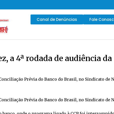
Canal de Denúncias
Fale Conos
z, a 4ª rodada de audiência da
onciliação Prévia do Banco do Brasil, no Sindicato de N
onciliação Prévia do Banco do Brasil, no Sindicato de N
do banco, onde o programa ligado à CCP foi interrompido