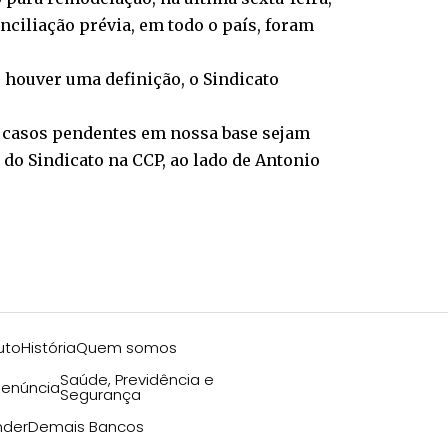
onciliação prévia, em todo o país, foram
 houver uma definição, o Sindicato
s casos pendentes em nossa base sejam
 do Sindicato na CCP, ao lado de Antonio
uto
História
Quem somos
Saúde, Previdência e
enúncia
Segurança
nder
Demais Bancos