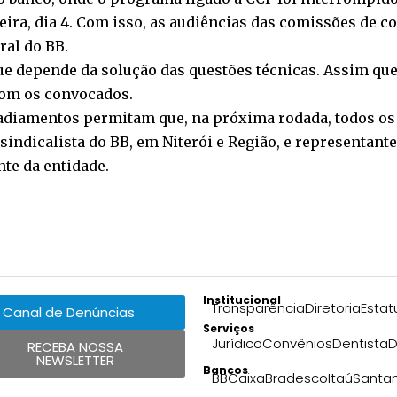
-feira, dia 4. Com isso, as audiências das comissões de c
ral do BB.
ue depende da solução das questões técnicas. Assim que
 com os convocados.
 adiamentos permitam que, na próxima rodada, todos o
ndicalista do BB, em Niterói e Região, e representante
te da entidade.
Institucional
Transparência
Diretoria
Estat
Canal de Denúncias
Serviços
Jurídico
Convênios
Dentista
D
RECEBA NOSSA
NEWSLETTER
Bancos
BB
Caixa
Bradesco
Itaú
Santa