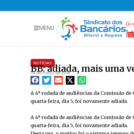
MENU
NOTÍCIAS
BB: adiada, mais uma ve
04 de março de 2008
A 4ª rodada de audiências da Comissão de C
quarta-feira, dia 5, foi novamente adiada.
A 4ª rodada de audiências da Comissão de C
quarta-feira, dia 5, foi novamente adiada.
Desta vez, o motivo foi o sistema interno 