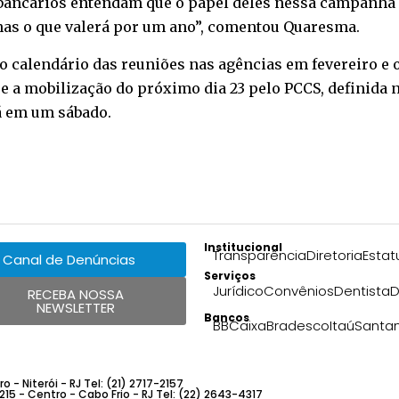
 bancários entendam que o papel deles nessa campanh
nas o que valerá por um ano”, comentou Quaresma.
o calendário das reuniões nas agências em fevereiro e 
e a mobilização do próximo dia 23 pelo PCCS, definida 
rá em um sábado.
Institucional
Transparência
Diretoria
Estat
Canal de Denúncias
Serviços
Jurídico
Convênios
Dentista
D
RECEBA NOSSA
NEWSLETTER
Bancos
BB
Caixa
Bradesco
Itaú
Santa
 - Niterói - RJ Tel: (21) 2717-2157
 215 - Centro - Cabo Frio - RJ Tel: (22) 2643-4317