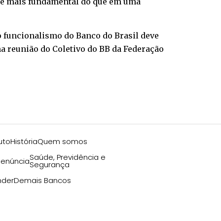
a é mais fundamental do que em uma
o funcionalismo do Banco do Brasil deve
na reunião do Coletivo do BB da Federação
uto
História
Quem somos
Saúde, Previdência e
enúncia
Segurança
nder
Demais Bancos