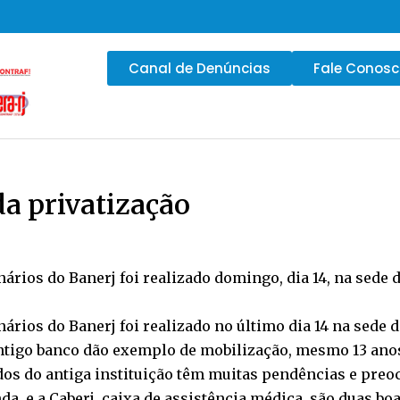
Canal de Denúncias
Fale Conos
da privatização
ários do Banerj foi realizado domingo, dia 14, na sede 
nários do Banerj foi realizado no último dia 14 na sede
antigo banco dão exemplo de mobilização, mesmo 13 ano
os do antiga instituição têm muitas pendências e preoc
da, e a Caberj, caixa de assistência médica, são duas bo