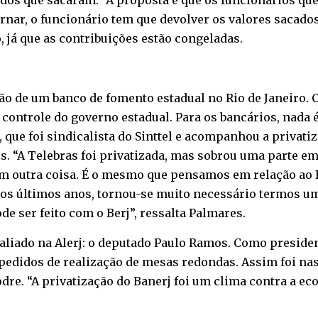
 dos que sacaram. “A proposta é que os funcionários q
tornar, o funcionário tem que devolver os valores saca
 já que as contribuições estão congeladas.
ção de um banco de fomento estadual no Rio de Janeiro.
controle do governo estadual. Para os bancários, nada é
, que foi sindicalista do Sinttel e acompanhou a priva
. “A Telebras foi privatizada, mas sobrou uma parte em 
em outra coisa. É o mesmo que pensamos em relação ao Be
nos últimos anos, tornou-se muito necessário termos 
de ser feito com o Berj”, ressalta Palmares.
 aliado na Alerj: o deputado Paulo Ramos. Como presid
pedidos de realização de mesas redondas. Assim foi na
dre. “A privatização do Banerj foi um clima contra a ec