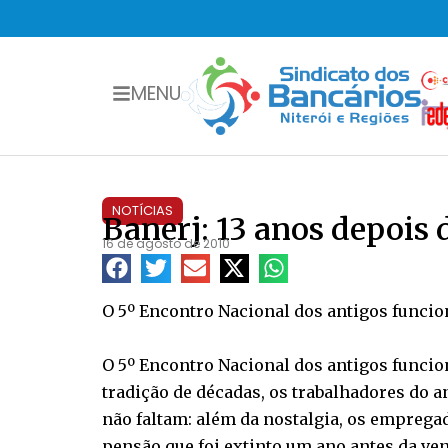
MENU
NOTÍCIAS
Banerj: 13 anos depois 
16 de agosto de 2010
O 5º Encontro Nacional dos antigos funcion
O 5º Encontro Nacional dos antigos funcio
tradição de décadas, os trabalhadores do 
não faltam: além da nostalgia, os empregad
pensão que foi extinto um ano antes da ven