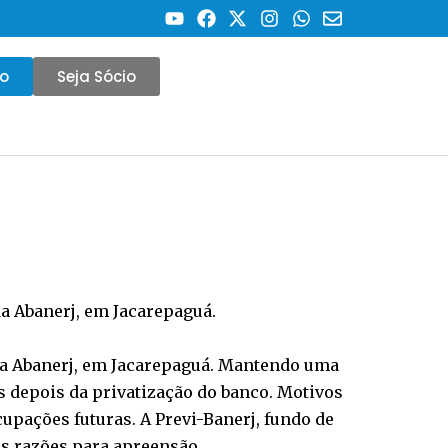
co
Seja Sócio
da Abanerj, em Jacarepaguá.
 da Abanerj, em Jacarepaguá. Mantendo uma
s depois da privatização do banco. Motivos
upações futuras. A Previ-Banerj, fundo de
as razões para apreensão.