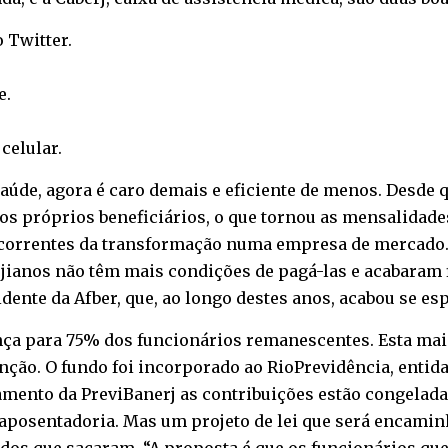
o
Twitter
.
e
.
o
celular
.
saúde, agora é caro demais e eficiente de menos. Desde 
los próprios beneficiários, o que tornou as mensalidad
ecorrentes da transformação numa empresa de mercado.
jianos não têm mais condições de pagá-las e acabaram 
ente da Afber, que, ao longo destes anos, acabou se es
ça para 75% dos funcionários remanescentes. Esta maio
nção. O fundo foi incorporado ao RioPrevidência, entid
hamento da PreviBanerj as contribuições estão congelada
aposentadoria. Mas um projeto de lei que será encamin