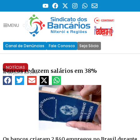
MENU
Canal de Denúncias
Fale Conosco
Seja Sócio
NOTÍCIAS
Bancos reduzem salários em 38%
14 de julho de 2010
Os bancos criaram 2.840 empregos no Brasil durante