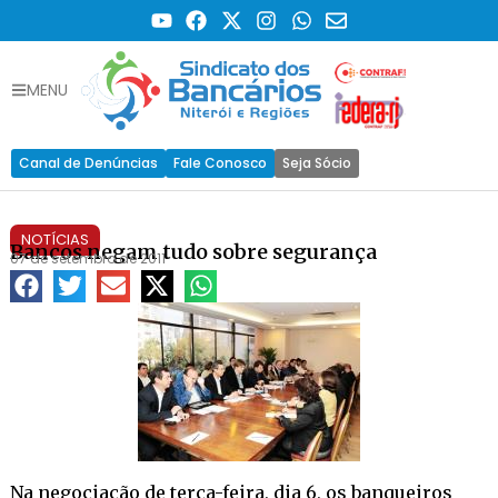
MENU
Canal de Denúncias
Fale Conosco
Seja Sócio
NOTÍCIAS
Bancos negam tudo sobre segurança
07 de setembro de 2011
Na negociação de terça-feira, dia 6, os banqueiros