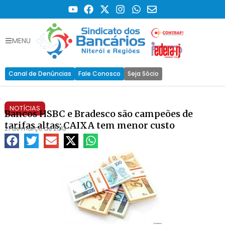
MENU
Canal de Denúncias
Fale Conosco
Seja Sócio
NOTÍCIAS
Bancos HSBC e Bradesco são campeões de
tarifas altas; CAIXA tem menor custo
21 de março de 2013