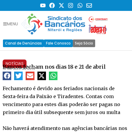
MENU
Canal de Denúncias
Fale Conosco
Seja Sócio
NOTÍCIAS
Bancos fecham nos dias 18 e 21 de abril
16 de abril de 2014
Fechamento é devido aos feriados nacionais de
Sexta-feira da Paixão e Tiradentes. Contas com
vencimento para estes dias poderão ser pagas no
primeiro dia útil subsequente sem juros ou multa
Não haverá atendimento nas agências bancárias nos