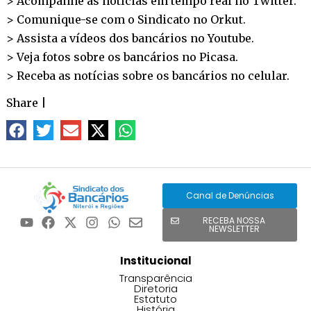
> Acompanhe as notícias em tempo real no
Twitter
.
> Comunique-se com o Sindicato no
Orkut
.
> Assista a vídeos dos bancários no
Youtube
.
> Veja fotos sobre os bancários no
Picasa
.
> Receba as notícias sobre os bancários no
celular
.
Share
|
Canal de Denúncias
RECEBA NOSSA
NEWSLETTER
Institucional
Transparência
Diretoria
Estatuto
História