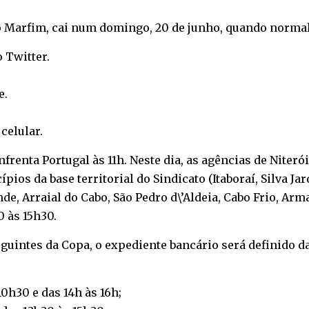
 do Marfim, cai num domingo, 20 de junho, quando norma
o
Twitter
.
e
.
o
celular
.
 enfrenta Portugal às 11h. Neste dia, as agências de Niter
pios da base territorial do Sindicato (Itaboraí, Silva Ja
, Arraial do Cabo, São Pedro d\’Aldeia, Cabo Frio, Arma
0 às 15h30.
eguintes da Copa, o expediente bancário será definido d
10h30 e das 14h às 16h;