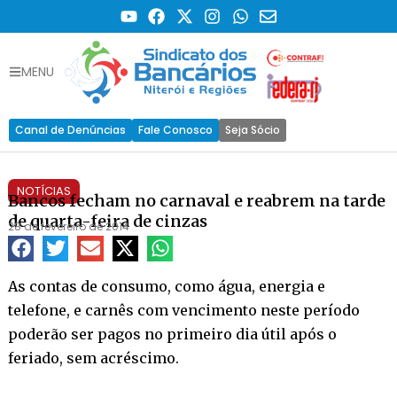
MENU
Canal de Denúncias
Fale Conosco
Seja Sócio
NOTÍCIAS
Bancos fecham no carnaval e reabrem na tarde
de quarta-feira de cinzas
28 de fevereiro de 2014
As contas de consumo, como água, energia e
telefone, e carnês com vencimento neste período
poderão ser pagos no primeiro dia útil após o
feriado, sem acréscimo.