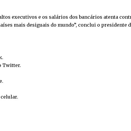
tos executivos e os salários dos bancários atenta contra
países mais desiguais do mundo”, conclui o presidente 
k
.
o
Twitter
.
e
.
o
celular
.