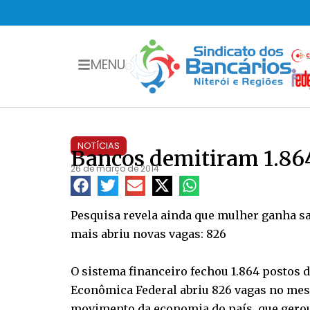
MENU
NOTÍCIAS
Bancos demitiram 1.86
26 de março de 2014
Pesquisa revela ainda que mulher ganha sa
mais abriu novas vagas: 826
O sistema financeiro fechou 1.864 postos 
Econômica Federal abriu 826 vagas no mes
movimento da economia do país, que gerou 