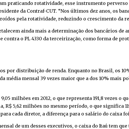
am praticando rotatividade, esse instrumento perverso 
presidente da Contraf-CUT. “Nos últimos dez anos, os b
oídos pela rotatividade, reduzindo o crescimento da re
rtalecem ainda mais a determinação dos bancários de am
 e contra o PL 4330 da terceirização, como forma de pro
ios por distribuição de renda. Enquanto no Brasil, os 1
da média mensal 39 vezes maior que a dos 10% mais pob
 9,05 milhões em 2012, o que representa 191,8 vezes o q
, R$ 5,62 milhões no mesmo período, o que significa 119
ra cada diretor, a diferença para o salário do caixa foi
sal de um desses executivos, o caixa do Itaú tem que t