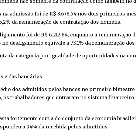
homens não somente na contratação como também no d
 na admissão foi de R$ 3.678,54 nos dois primeiros me
a 75,2% da remuneração de contratação dos homens.
igamento foi de R$ 6.212,84, enquanto a remuneração da
es no desligamento equivale a 73,1% da remuneração do
luta da categoria por igualdade de oportunidades na co
s e das bancárias
dio dos admitidos pelos bancos no primeiro bimestre do
m, os trabalhadores que entraram no sistema financeiro
rasta fortemente com a do conjunto da economia brasile
espondeu a 94% da recebida pelos admitidos.