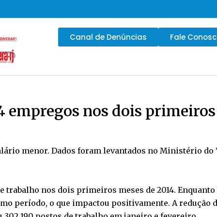
Canal de Denúncias
Fale Conos
4 empregos nos dois primeiros
lário menor. Dados foram levantados no Ministério do 
de trabalho nos dois primeiros meses de 2014. Enquanto 
mo período, o que impactou positivamente. A redução 
302.190 postos de trabalho em janeiro e fevereiro.