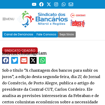
MENU
Canal de Denúncias
Fale Conosco
Seja Sócio
SINDICATO CIDADÃO
Bancos chantageiam
29 de dezembro de 2010
Sob o título “A chantagem dos bancos para subir os
juros”, a edição desta segunda-feira, dia 27, do Jornal
do Comércio, de Porto Alegre, publica o artigo do
presidente da Contraf-CUT, Carlos Cordeiro. Ele
analisa as previsões interesseiras da Febraban e de
certos colunistas econômicos sobre a necessidade