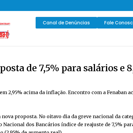
Canal de Denúncias
Fale Conos
osta de 7,5% para salários e 8
obem 2,95% acima da inflação. Encontro com a Fenaban 
nova proposta. No oitavo dia da greve nacional da categ
Nacional dos Bancários índice de reajuste de 7,5% para
ão (2,95% de aumento real).