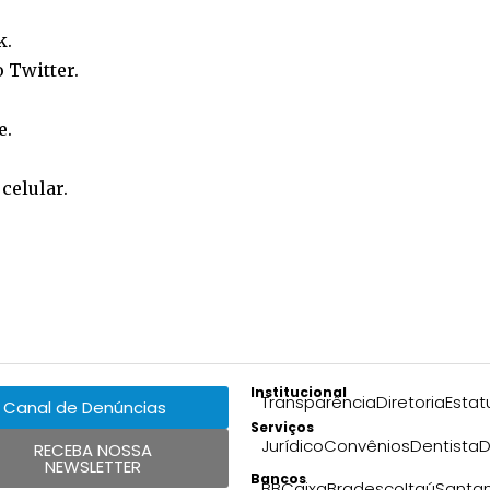
k
.
o
Twitter
.
e
.
o
celular
.
Institucional
Transparência
Diretoria
Estat
Canal de Denúncias
Serviços
Jurídico
Convênios
Dentista
D
RECEBA NOSSA
NEWSLETTER
Bancos
BB
Caixa
Bradesco
Itaú
Santa