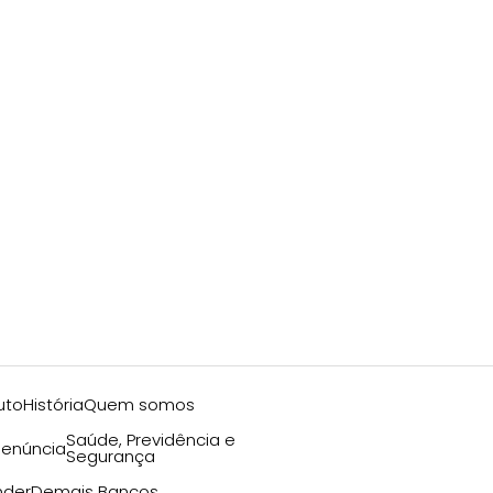
uto
História
Quem somos
Saúde, Previdência e
enúncia
Segurança
nder
Demais Bancos