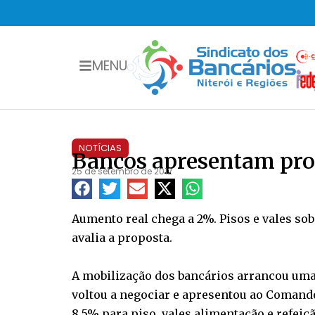
MENU
NOTÍCIAS
Bancos apresentam prop
25 de setembro de 2012
Aumento real chega a 2%. Pisos e vales s
avalia a proposta.
A mobilização dos bancários arrancou uma 
voltou a negociar e apresentou ao Comando 
8,5% para piso, vales alimentação e refeiç