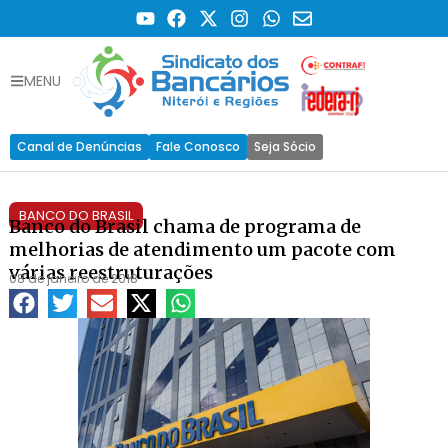
MENU
Canal de Denúncias
Fale Conosco
Seja Sócio
BANCO DO BRASIL
Banco do Brasil chama de programa de
melhorias de atendimento um pacote com
várias reestruturações
08 de janeiro de 2018