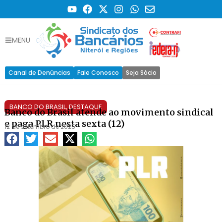
MENU
Canal de Denúncias
Fale Conosco
Seja Sócio
BANCO DO BRASIL
,
DESTAQUE
Banco do Brasil atende ao movimento sindical
e paga PLR nesta sexta (12)
12 de setembro de 2025