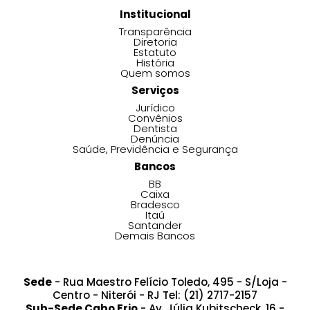
Institucional
Transparência
Diretoria
Estatuto
História
Quem somos
Serviços
Jurídico
Convênios
Dentista
Denúncia
Saúde, Previdência e Segurança
Bancos
BB
Caixa
Bradesco
Itaú
Santander
Demais Bancos
Sede
- Rua Maestro Felício Toledo, 495 - S/Loja -
Centro - Niterói - RJ Tel: (21) 2717-2157
Sub-Sede Cabo Frio
- Av. Júlia Kubitscheck, 16 -