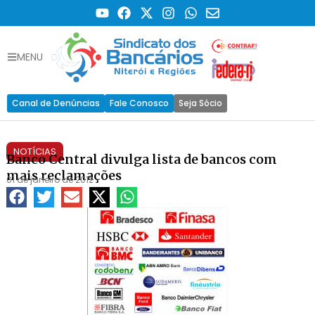
MENU
Canal de Denúncias
Fale Conosco
Seja Sócio
NOTÍCIAS
Banco Central divulga lista de bancos com
mais reclamações
01 de janeiro de 2012