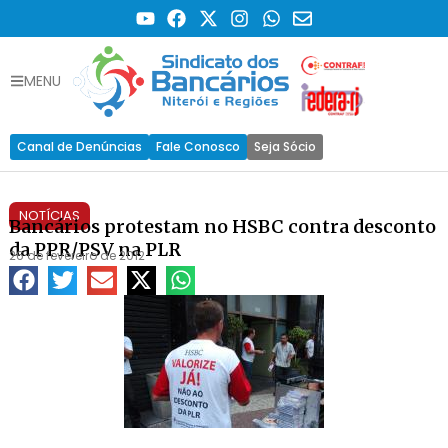
MENU
Canal de Denúncias
Fale Conosco
Seja Sócio
NOTÍCIAS
Bancários protestam no HSBC contra desconto
da PPR/PSV na PLR
26 de fevereiro de 2012