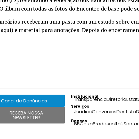
ho (representando a Federação dos Bancários dos Estado
 O álbum com todas as fotos do Encontro de base pode s
 bancários receberam uma pasta com um estudo sobre em
 aqui
) e material para anotações. Depois do encerrame
Institucional
Transparência
Diretoria
Estat
Canal de Denúncias
Serviços
Jurídico
Convênios
Dentista
D
RECEBA NOSSA
NEWSLETTER
Bancos
BB
Caixa
Bradesco
Itaú
Santa