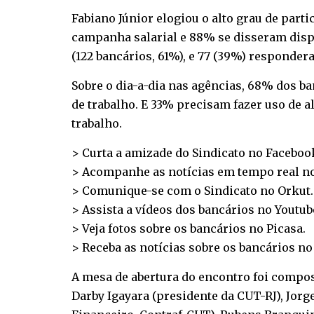
Fabiano Júnior elogiou o alto grau de part
campanha salarial e 88% se disseram dispo
(122 bancários, 61%), e 77 (39%) responde
Sobre o dia-a-dia nas agências, 68% dos b
de trabalho. E 33% precisam fazer uso de
trabalho.
> Curta a amizade do Sindicato no
Faceboo
> Acompanhe as notícias em tempo real n
> Comunique-se com o Sindicato no
Orkut
.
> Assista a vídeos dos bancários no
Youtub
> Veja fotos sobre os bancários no
Picasa
.
> Receba as notícias sobre os bancários n
A mesa de abertura do encontro foi composta
Darby Igayara (presidente da CUT-RJ), Jor