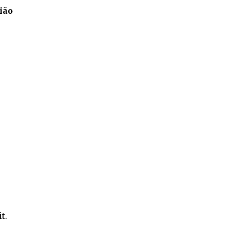
ião
it
.