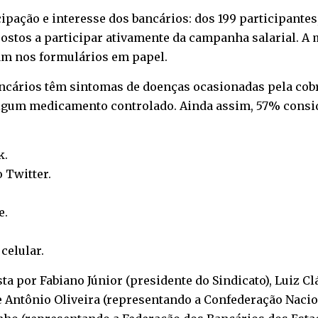
icipação e interesse dos bancários: dos 199 participante
stos a participar ativamente da campanha salarial. A 
ram nos formulários em papel.
ancários têm sintomas de doenças ocasionadas pela cob
 algum medicamento controlado. Ainda assim, 57% consi
k
.
o
Twitter
.
e
.
o
celular
.
 por Fabiano Júnior (presidente do Sindicato), Luiz Clá
ge Antônio Oliveira (representando a Confederação Nac