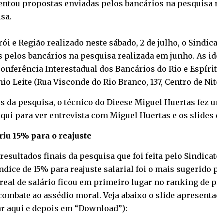
entou propostas enviadas pelos bancários na pesquisa r
sa.
ói e Região realizado neste sábado, 2 de julho, o Sindi
 pelos bancários na pesquisa realizada em junho. As id
erência Interestadual dos Bancários do Rio e Espírito 
io Leite (Rua Visconde do Rio Branco, 137, Centro de Nit
is da pesquisa, o técnico do Dieese Miguel Huertas fez 
aqui
para ver entrevista com Miguel Huertas e os slides 
iu 15% para o reajuste
esultados finais da pesquisa que foi feita pelo Sindica
índice de 15% para reajuste salarial foi o mais sugerido
eal de salário ficou em primeiro lugar no ranking de p
combate ao assédio moral. Veja abaixo o slide apresenta
ar aqui
e depois em “Download”):