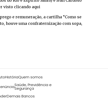
s do Rio e Espírito Santo) e Ivan Cardoso
er visto
clicando aqui
prego e remuneração, a cartilha “Como se
nto, houve uma confraternização com sopa,
uto
História
Quem somos
Saúde, Previdência e
enúncia
Segurança
nder
Demais Bancos