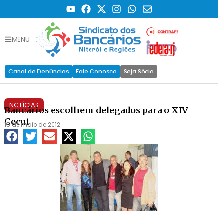
MENU
Canal de Denúncias
Fale Conosco
Seja Sócio
NOTÍCIAS
Bancários escolhem delegados para o XIV
Cecut
15 de maio de 2012