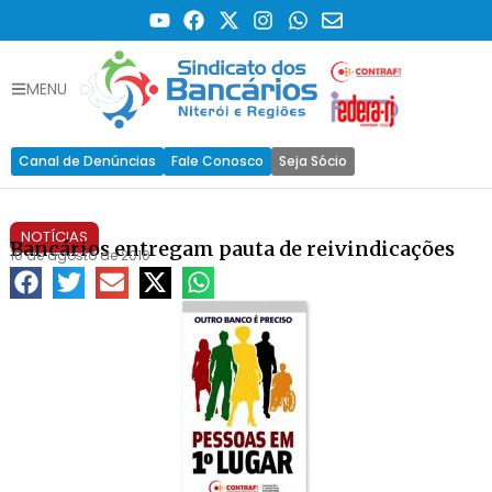
MENU
Canal de Denúncias
Fale Conosco
Seja Sócio
NOTÍCIAS
Bancários entregam pauta de reivindicações
10 de agosto de 2010