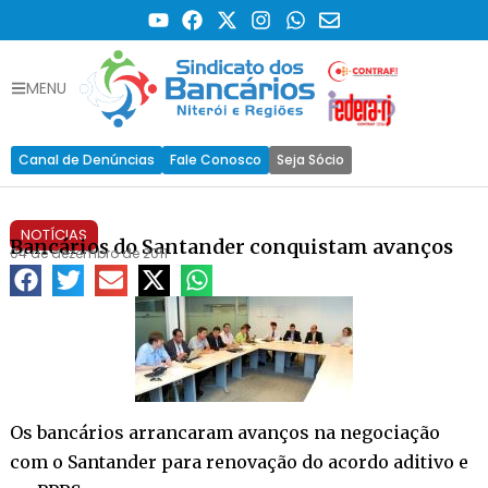
MENU
Canal de Denúncias
Fale Conosco
Seja Sócio
NOTÍCIAS
Bancários do Santander conquistam avanços
04 de dezembro de 2011
Os bancários arrancaram avanços na negociação
com o Santander para renovação do acordo aditivo e